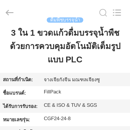
2026
Zhangjiagang
City
FILL-
PACK
Machinery
ดื่มพืชบรรจุน้ำ
Co.,
Ltd.
All
3 ใน 1 ขวดแก้วดื่มบรรจุน้ำพืช
บ้าน
Rights
Reserved.
ด้วยการควบคุมอัตโนมัติเต็มรูป
สินค้า
แบบ PLC
เกี่ยว
สถานที่กำเนิด:
จางเจียกังจีน มณฑลเจียงซู
กับ
FillPack
ชื่อแบรนด์:
เรา
CE & ISO & TUV & SGS
ได้รับการรับรอง:
CGF24-24-8
หมายเลขรุ่น:
ทัวร์