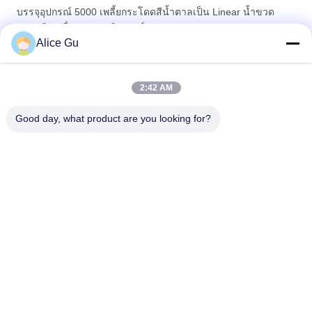
บรรจุอุปกรณ์ 5000 เพลี้ยกระโดดสีน้ำตาลเป็น Linear น้ำขวด
พลาสติกเครื่อง Liquid ฟิลเลอร์
Alice Gu
3 ใน 1 ขวดแก้วดื่มบรรจุน้ำพืชด้วยการควบคุมอัตโนมัติเต็มรูปแบบ
PLC
2:42 AM
40 หัวความเร็วสูงการดื่มน้ำพืชบรรจุขวด PET
Good day, what product are you looking for?
หมวดหมู่ยอดนิยม
ทั้งหมด
เครื่องบรรจุน้ำ
ดื่มพืชบรรจุน้ำ
5 แกลลอนบรรจุน้ำ
เครื่องบรรจุร้อน
เครื่องบรรจุเครื่องดื่ม
เครื่องบรรจุน้ำผลไม้
อัดลม
Soft Drink กรอก