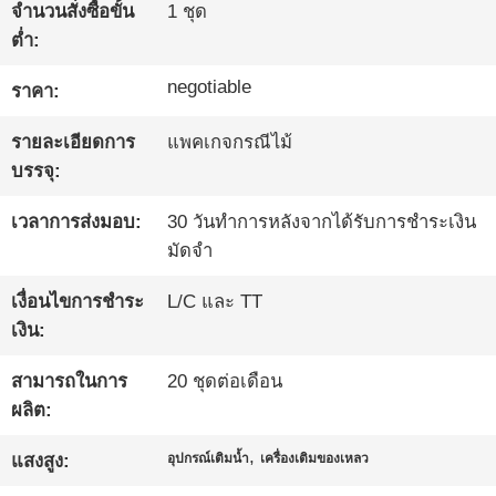
จำนวนสั่งซื้อขั้น
1 ชุด
โรงงาน
ต่ำ:
negotiable
ราคา:
ควบคุม
รายละเอียดการ
แพคเกจกรณีไม้
คุณภาพ
บรรจุ:
เวลาการส่งมอบ:
30 วันทำการหลังจากได้รับการชำระเงิน
ติดต่อ
มัดจำ
เรา
เงื่อนไขการชำระ
L/C และ TT
เงิน:
ข่าว
สามารถในการ
20 ชุดต่อเดือน
ผลิต:
,
แสงสูง:
อุปกรณ์เติมน้ำ
เครื่องเติมของเหลว
พูด