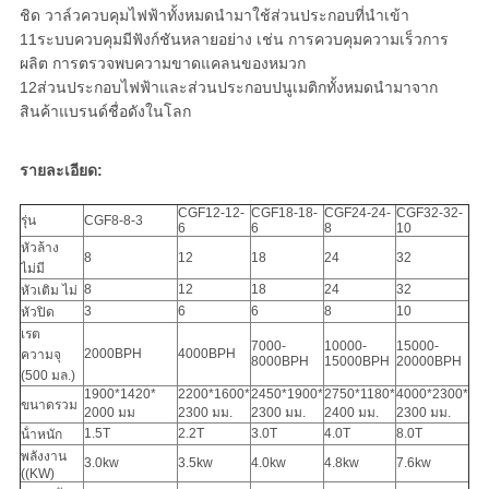
ชิด วาล์วควบคุมไฟฟ้าทั้งหมดนํามาใช้ส่วนประกอบที่นําเข้า
11ระบบควบคุมมีฟังก์ชันหลายอย่าง เช่น การควบคุมความเร็วการ
ผลิต การตรวจพบความขาดแคลนของหมวก
12ส่วนประกอบไฟฟ้าและส่วนประกอบปนูเมติกทั้งหมดนํามาจาก
สินค้าแบรนด์ชื่อดังในโลก
รายละเอียด:
CGF12-12-
CGF18-18-
CGF24-24-
CGF32-32-
รุ่น
CGF8-8-3
6
6
8
10
หัวล้าง
8
12
18
24
32
ไม่มี
8
12
18
24
32
หัวเติม ไม่
3
6
6
8
10
หัวปิด
เรต
7000-
10000-
15000-
2000BPH
4000BPH
ความจุ
8000BPH
15000BPH
20000BPH
(500 มล.)
1900*1420*
2200*1600*
2450*1900*
2750*1180*
4000*2300*
ขนาดรวม
2000 มม
2300 มม.
2300 มม.
2400 มม.
2300 มม.
1.5T
2.2T
3.0T
4.0T
8.0T
น้ําหนัก
พลังงาน
3.0kw
3.5kw
4.0kw
4.8kw
7.6kw
((KW)